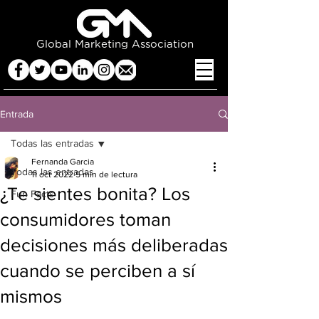
Global Marketing Association
Entrada
Todas las entradas
Fernanda Garcia
Todas las entradas
11 oct 2022
5 min de lectura
¿Te sientes bonita? Los
Fun Facts
consumidores toman
decisiones más deliberadas
cuando se perciben a sí
mismos