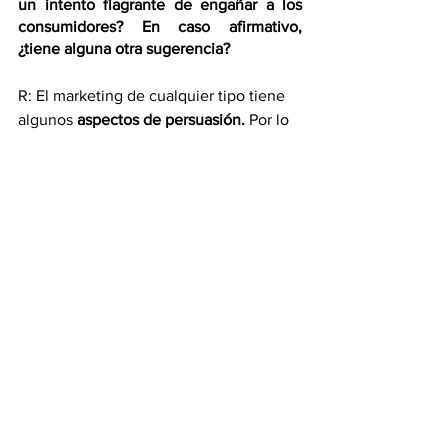
un intento flagrante de engañar a los 
consumidores? En caso afirmativo, 
¿tiene alguna otra sugerencia?
R: El marketing de cualquier tipo tiene 
algunos
 aspectos de persuasión.
 Por lo 
tanto, hay que tener cuidado y 
considerar las implicaciones éticas de 
cualquier técnica de persuasión. Los 
consumidores a menudo de cómo 
varios factores incidentales (por 
ejemplo, música, clima, pantallas) 
pueden influir en su decisión de 
compra. Como muchos de estos 
factores, creemos que la transparencia 
es la clave aquí.
P: ¿Cuáles son las implicaciones de su 
investigación para los marketers en un 