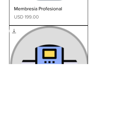
Membresía Profesional
Precio
USD 199.00
Membresía Empresarial
Precio
USD 5,957.00